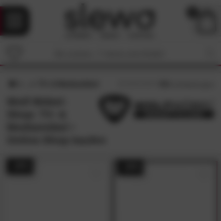
0
TV- & Mediamöbel
4.8
/5 (
16
Bewertungen)
Wolf Möbel-
Shop: TV- &
Mediamöbel •
Online-Shop kaufen
- 26%
- 29%