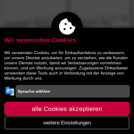
4.9
4.7
/5
/5
WOLFMÖBEL
»City«
WOLFMÖBEL
»Tucson«
Lowboard I
Lowboard
Wir verwenden Cookies
569.
00
379.
00
799.
00
519.
00
Wir verwenden Cookies, um Ihr Einkaufserlebnis zu verbessern,
um unsere Dienste anzubieten, um zu verstehen, wie die Kunden
unsere Dienste nutzen, damit wir Verbesserungen vornehmen
können, und um Werbung anzuzeigen. Zugelassene Drittanbieter
verwenden diese Tools auch in Verbindung mit der Anzeige von
Werbung durch uns.
alle Cookies akzeptieren
weitere Einstellungen
Startseite
Menü
Suche
Warenkorb