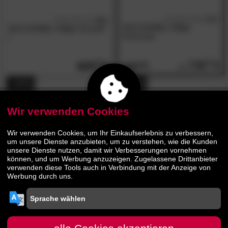
4.7
4.5
/5
/5
WOLFMÖBEL
»City«
WOLFMÖBEL
»City«
Konsole
Kommode
I
739.
00
629.
00
1059.
00
- 27%
- 39%
Wir verwenden Cookies
Wir verwenden Cookies, um Ihr Einkaufserlebnis zu verbessern,
um unsere Dienste anzubieten, um zu verstehen, wie die Kunden
unsere Dienste nutzen, damit wir Verbesserungen vornehmen
können, und um Werbung anzuzeigen. Zugelassene Drittanbieter
verwenden diese Tools auch in Verbindung mit der Anzeige von
5.0
WOLFMÖBEL
»City«
/5
Werbung durch uns.
WOLFMÖBEL
»Tucson«
Highboard
Kommode I
439.
00
909.
00
599.
1479.
00
00