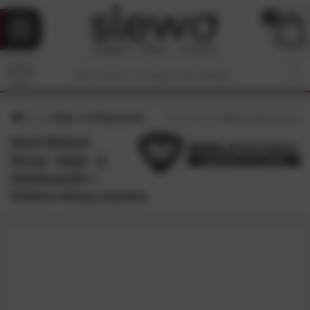
0
High- & Sideboards
4.7
/5 (
43
Bewertungen)
Wolf Möbel-
Shop: High- &
Sideboards •
Online-Shop kaufen