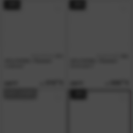
- 26%
- 26%
4.7
4.0
/5
/5
WOLFMÖBEL
»Tucson«
WOLFMÖBEL
»Tucson«
Lowboard
Kommode II
379.
00
559.
00
519.
759.
00
00
AUF LAGER
- 30%