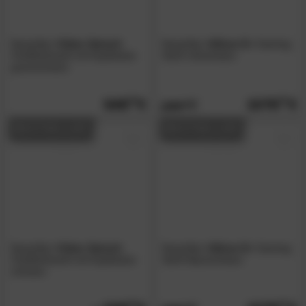
NowyStyl
»Viden Swivel«
NowyStyl
»Xilium G«
Gaming
Chefdrehstuhl mit Kopfstütze
Stuhl rot/schwarz
grau/schwarz
549.
00
1079.
00
2059.
00
BESTSELLER
BESTSELLER
NowyStyl
»Viden Swivel«
NowyStyl
»Xilium G«
Gaming
Chefdrehstuhl mit Kopfstütze
Stuhl blau/schwarz
schwarz
00
00