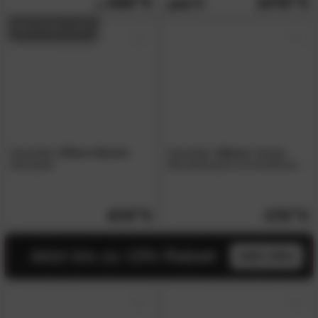
549.
1079.
2059.
00
BESTSELLER
NowyStyl
»Xilium Swivel«
NowyStyl
»Altum«
Design-
Bürostuhl
Bürodrehstuhl mit Armlehnen
879.
00
379.
00
Jetzt bis zu 13% Rabatt
mehr infos