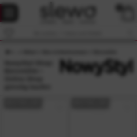
0
Möbel
Büro & Arbeitszimmer
Bürostühle
NowyStyl-Shop:
Bürostühle •
Online-Shop
günstig kaufen
BESTSELLER
BESTSELLER