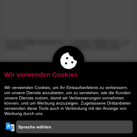
NowyStyl
»Tela«
Bürostuhl mit
NowyStyl
»Timmi«
Steh- und
Armlehnen
Sitzhocker schwarz/weiß
289.
00
199.
00
Wir verwenden Cookies
Wir verwenden Cookies, um Ihr Einkaufserlebnis zu verbessern,
um unsere Dienste anzubieten, um zu verstehen, wie die Kunden
unsere Dienste nutzen, damit wir Verbesserungen vornehmen
können, und um Werbung anzuzeigen. Zugelassene Drittanbieter
verwenden diese Tools auch in Verbindung mit der Anzeige von
Werbung durch uns.
NowyStyl
»Timmi«
Steh- und
NowyStyl
»Timmi«
Steh- und