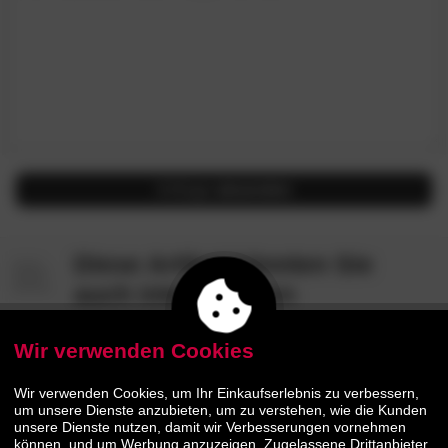
Anfrage
absenden
Diese Artikel könnten Sie
auch interessieren
Wir verwenden Cookies
AUF LAGER
- 41%
Wir verwenden Cookies, um Ihr Einkaufserlebnis zu verbessern,
um unsere Dienste anzubieten, um zu verstehen, wie die Kunden
unsere Dienste nutzen, damit wir Verbesserungen vornehmen
können, und um Werbung anzuzeigen. Zugelassene Drittanbieter