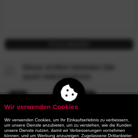
Anfrage
absenden
Diese Artikel könnten Sie
auch interessieren
- 15%
- 15%
Wir verwenden Cookies
Wir verwenden Cookies, um Ihr Einkaufserlebnis zu verbessern,
um unsere Dienste anzubieten, um zu verstehen, wie die Kunden
unsere Dienste nutzen, damit wir Verbesserungen vornehmen
können, und um Werbung anzuzeigen. Zugelassene Drittanbieter