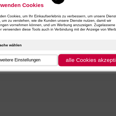
rwenden Cookies
den Cookies, um Ihr Einkaufserlebnis zu verbessern, um unsere Diens
, um zu verstehen, wie die Kunden unsere Dienste nutzen, damit wir
ungen vornehmen können, und um Werbung anzuzeigen. Zugelassene
ter verwenden diese Tools auch in Verbindung mit der Anzeige von Wer
alle Cookies akzept
weitere Einstellungen