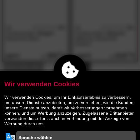
3S
4.8
3S
4.8
/5
/5
Frankenmöbel
»Zingst«
Frankenmöbel
»Xenia II«
Massivholz Bank
Wildeiche Massivholz
Esstisch
359.
00
619.
00
479.
1199.
00
00
BESTSELLER
- 15%
Wir verwenden Cookies
Wir verwenden Cookies, um Ihr Einkaufserlebnis zu verbessern,
um unsere Dienste anzubieten, um zu verstehen, wie die Kunden
unsere Dienste nutzen, damit wir Verbesserungen vornehmen
können, und um Werbung anzuzeigen. Zugelassene Drittanbieter
verwenden diese Tools auch in Verbindung mit der Anzeige von
3S Frankenmöbel
»Ramona«
3S
4.9
/5
Werbung durch uns.
Massivholz Bettbank
Frankenmöbel
»Luzern«
Wildeiche Massivholz Esstisch