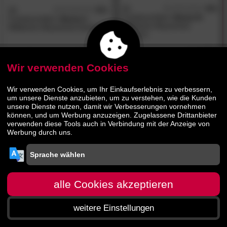
3S
4.8
3S
4.9
/5
/5
Frankenmöbel
»Xenia II«
Frankenmöbel
»Xenia I«
Wildeiche Massivholz
Wildeiche Massivholz Esstisch
Esstisch
619.
00
829.
00
1199.
00
1139.
00
Wir verwenden Cookies
Wir verwenden Cookies, um Ihr Einkaufserlebnis zu verbessern,
um unsere Dienste anzubieten, um zu verstehen, wie die Kunden
unsere Dienste nutzen, damit wir Verbesserungen vornehmen
können, und um Werbung anzuzeigen. Zugelassene Drittanbieter
verwenden diese Tools auch in Verbindung mit der Anzeige von
Werbung durch uns.
alle Cookies akzeptieren
weitere Einstellungen
Startseite
Menü
Suche
Warenkorb