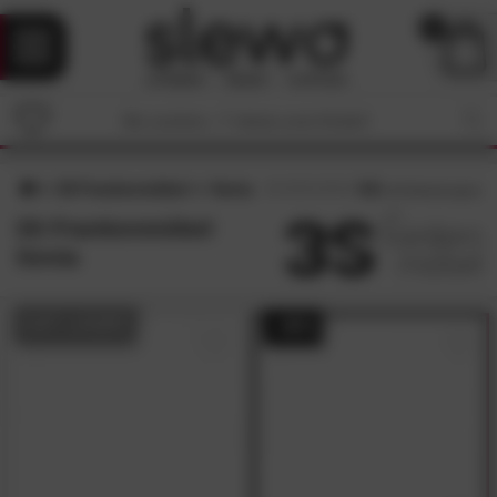
0
3S Frankenmöbel
Xenia
4.8
/5 (
34
Bewertungen)
3S Frankenmöbel
Xenia
AUF LAGER
- 49%