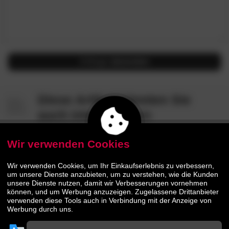
Anfrage
absenden
Diese Artikel könnten Sie
auch interessieren
Wir verwenden Cookies
- 38%
- 45%
Wir verwenden Cookies, um Ihr Einkaufserlebnis zu verbessern,
um unsere Dienste anzubieten, um zu verstehen, wie die Kunden
unsere Dienste nutzen, damit wir Verbesserungen vornehmen
können, und um Werbung anzuzeigen. Zugelassene Drittanbieter
verwenden diese Tools auch in Verbindung mit der Anzeige von
Werbung durch uns.