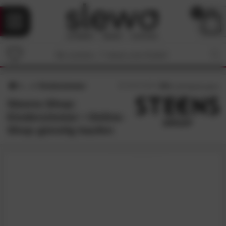
0
Kinderzimmer
4.6
/5 (
120
Bewertungen)
Steens-Shop:
Kinderzimmer • Online-
Shop günstig kaufen