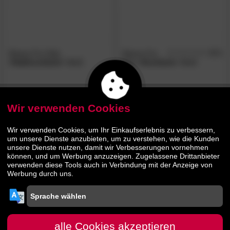
Steens For Kids
Steens For
4.7
/5
»Halbhochbett«
Weiß
Kids
»Hochbett«
Weiß
519.
00
709.
00
929.
1269.
00
00
Wir verwenden Cookies
- 26%
- 33%
Wir verwenden Cookies, um Ihr Einkaufserlebnis zu verbessern,
um unsere Dienste anzubieten, um zu verstehen, wie die Kunden
unsere Dienste nutzen, damit wir Verbesserungen vornehmen
können, und um Werbung anzuzeigen. Zugelassene Drittanbieter
verwenden diese Tools auch in Verbindung mit der Anzeige von
Werbung durch uns.
Steens
»Loke 649«
Einzelbett
Steens
»Memphis 145«
Regal
alle Cookies akzeptieren