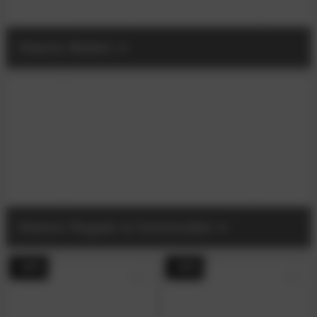
Steens Betten
Steens Regale & Kommoden
- 44%
- 44%