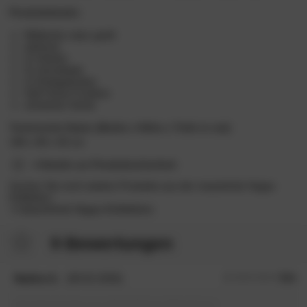
Produktdetails:
Wildeiche natur geölt
stehend
2x Holztür
3x Schublade
2x Einlegeboden
Soft-Close-Funktion
schweizer Kante
Technische Daten (Breite x Höhe x Tiefe in cm):
180 x 80 x 50 cm
Details zur Produktsicherheit
Suchen Sie noch weitere Produkte aus der massivholz Vegas
Kollektion:
massivholz Vegas Kollektion
9 Bewertungen
Nadine A.
(09.02.2026)
5.0
/5
kein Kommentar zur abgegebenen Bewertung