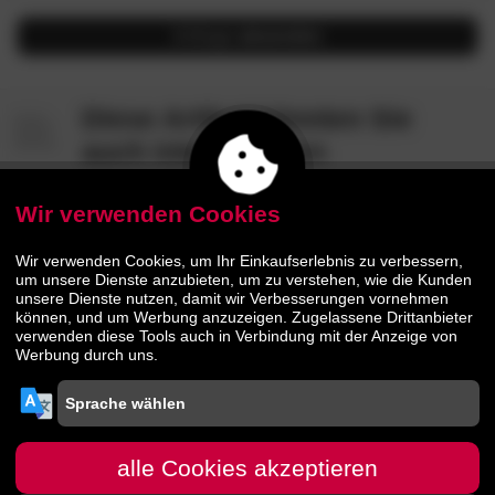
Anfrage
absenden
Diese Artikel könnten Sie
auch interessieren
Wir verwenden Cookies
- 35%
BESTSELLER
Wir verwenden Cookies, um Ihr Einkaufserlebnis zu verbessern,
um unsere Dienste anzubieten, um zu verstehen, wie die Kunden
unsere Dienste nutzen, damit wir Verbesserungen vornehmen
können, und um Werbung anzuzeigen. Zugelassene Drittanbieter
verwenden diese Tools auch in Verbindung mit der Anzeige von
Werbung durch uns.
Massivholz
5.0
La Casa
4.8
/5
»Vegas«
Kommode
»Hirsch front«
Ölbild
handgemalt 90x120 cm
alle Cookies akzeptieren