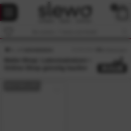
0
Latexmatratzen
4.8
/5 (
5
Bewertungen)
Malie-Shop: Latexmatratzen •
Online-Shop günstig kaufen
BESTSELLER