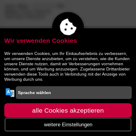
Malie
»Pure
4.8
/5
Green«
Green Sleep NL
Naturlatex-Matratzen
1279.
00
1839.
00
Wir verwenden Cookies
Wir verwenden Cookies, um Ihr Einkaufserlebnis zu verbessern,
um unsere Dienste anzubieten, um zu verstehen, wie die Kunden
unsere Dienste nutzen, damit wir Verbesserungen vornehmen
können, und um Werbung anzuzeigen. Zugelassene Drittanbieter
verwenden diese Tools auch in Verbindung mit der Anzeige von
Werbung durch uns.
alle Cookies akzeptieren
weitere Einstellungen
Startseite
Menü
Suche
Warenkorb