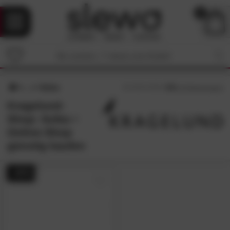
0
Sofas
4.5
/5 (
19
Bewertungen)
Kragelund-
Shop: Sofas •
Online-Shop
günstig kaufen
- 41%