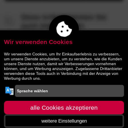
Diese Artikel könnten Sie
auch interessieren
Wir verwenden Cookies
BESTSELLER
AUF LAGER
Wir verwenden Cookies, um Ihr Einkaufserlebnis zu verbessern,
um unsere Dienste anzubieten, um zu verstehen, wie die Kunden
unsere Dienste nutzen, damit wir Verbesserungen vornehmen
können, und um Werbung anzuzeigen. Zugelassene Drittanbieter
verwenden diese Tools auch in Verbindung mit der Anzeige von
Werbung durch uns.
6
Klenk Dancer
4.6
Malie
4.8
/5
/5
Rollladen-Kaffeeschrank
»Winner«
7-Zonen
Kaltschaum-Matratzen
alle Cookies akzeptieren
619.
00
259.
00
639.
279.
weitere Einstellungen
00
00
Startseite
Menü
Suche
Warenkorb