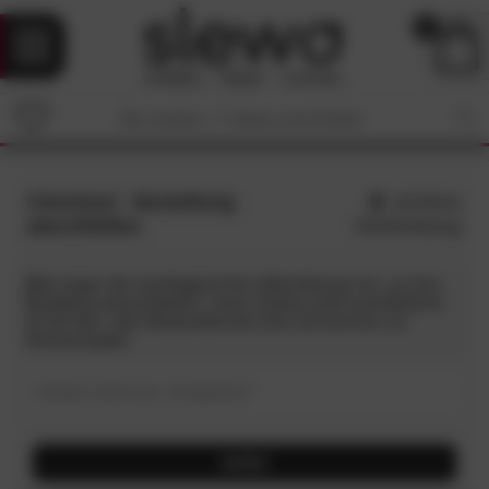
0
Checkout - Bestellung
sichere
abschließen
Verbindung
Bitte tragen Sie nachfolgend Ihre eMail Adresse ein, um Ihre
Bestellung abzuschließen. Unser System prüft anschließend,
ob Sie Neu- oder Bestandskunde sind und kommen zur
Adresseingabe.
eMail-Adresse eingeben
*
weiter