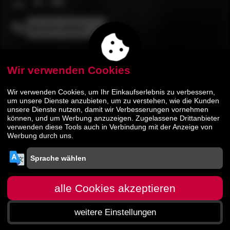
Wir verwenden Cookies
Wir verwenden Cookies, um Ihr Einkaufserlebnis zu verbessern,
um unsere Dienste anzubieten, um zu verstehen, wie die Kunden
unsere Dienste nutzen, damit wir Verbesserungen vornehmen
Newsletter anmelden & Vorteile sichern
können, und um Werbung anzuzeigen. Zugelassene Drittanbieter
Ich möchte den Newsletter von slewo.com erhalten und über Angebote, Trends und Aktionen per E-Mail informiert werden. Diese Einwilligung kann jederzeit mit Wirkung für die Zukunft unter
[mehr]
verwenden diese Tools auch in Verbindung mit der Anzeige von
Werbung durch uns.
Deine eMail-Adresse
Grundlage des Streichpreises ist die unverbindliche Preisempfehlung
alle Cookies akzeptieren
des Herstellers oder der davor verlangte Shop-Preis.
slewo // schlafen leben wohnen GmbH • Albring 2-4 • D-78658
Zimmern o. R.
weitere Einstellungen
Startseite
Menü
Suche
Warenkorb