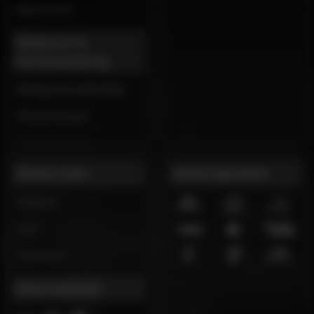
Datenschutz
Widerruf &
Rücksendung
Vertrag hier widerrufen
Rücksendungen
slewo.com
Zahlungsarten
Ratgeber
Jobs
Impressum
International