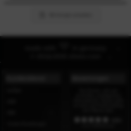
Mit Google anmelden
made with
in germany
©
2010-2026
slewo.com
Kundendienst
Bewertungen
Kontakt
Top Service, sehr gut
erreichbar, punktgenaue
Informationen. Besser geht
AGB
es nicht und Preis/Leistung
ist 5 Sterne wert.
AEB
4.8
/5
Cookie-Einstellungen
insgesamt
101342 Bewertungen