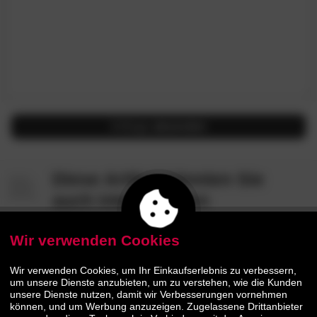
Anfrage
absenden
Diese Artikel könnten Sie
auch interessieren
Wir verwenden Cookies
BESTSELLER
- 40%
Wir verwenden Cookies, um Ihr Einkaufserlebnis zu verbessern,
um unsere Dienste anzubieten, um zu verstehen, wie die Kunden
unsere Dienste nutzen, damit wir Verbesserungen vornehmen
können, und um Werbung anzuzeigen. Zugelassene Drittanbieter