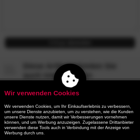
Anfrage
absenden
Diese Artikel könnten Sie
auch interessieren
Wir verwenden Cookies
- 48%
- 48%
Wir verwenden Cookies, um Ihr Einkaufserlebnis zu verbessern,
um unsere Dienste anzubieten, um zu verstehen, wie die Kunden
unsere Dienste nutzen, damit wir Verbesserungen vornehmen
können, und um Werbung anzuzeigen. Zugelassene Drittanbieter
verwenden diese Tools auch in Verbindung mit der Anzeige von
Werbung durch uns.