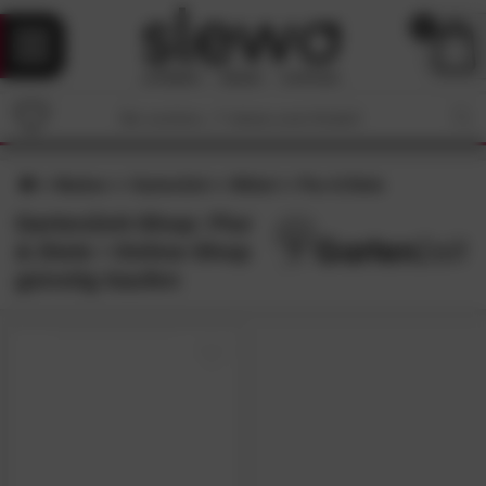
0
Marken
GartenZeit
Möbel
Flur & Diele
GartenZeit-Shop: Flur
& Diele • Online-Shop
günstig kaufen