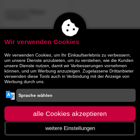
GartenZeit
»Patras«
Auflagenbox
189.
00
269.
00
Wir verwenden Cookies
Wir verwenden Cookies, um Ihr Einkaufserlebnis zu verbessern,
um unsere Dienste anzubieten, um zu verstehen, wie die Kunden
unsere Dienste nutzen, damit wir Verbesserungen vornehmen
können, und um Werbung anzuzeigen. Zugelassene Drittanbieter
verwenden diese Tools auch in Verbindung mit der Anzeige von
Werbung durch uns.
alle Cookies akzeptieren
weitere Einstellungen
Startseite
Menü
Suche
Warenkorb