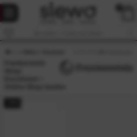
0
Möbel
Esszimmer
4.7
/5 (
10
Bewertungen)
Frankenstolz-
Shop:
Esszimmer •
Online-Shop kaufen
- 51%