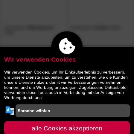
Dutchbone
»Blackwood«
Dutchbone
»Talika«
Stuhl
Stuhl
199.
00
209.
00
289.
299.
00
00
Wir verwenden Cookies
Wir verwenden Cookies, um Ihr Einkaufserlebnis zu verbessern,
um unsere Dienste anzubieten, um zu verstehen, wie die Kunden
unsere Dienste nutzen, damit wir Verbesserungen vornehmen
können, und um Werbung anzuzeigen. Zugelassene Drittanbieter
verwenden diese Tools auch in Verbindung mit der Anzeige von
Werbung durch uns.
Dutchbone
»Chaya«
Stuhl
alle Cookies akzeptieren