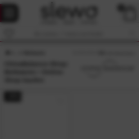
0
Bettwaren
4.8
/5 (
181
Bewertungen)
ClimaBalance-Shop:
Bettwaren • Online-
Shop kaufen
- 31%