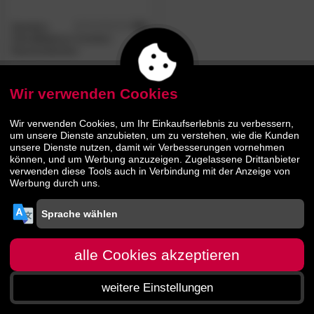
Sanders
4.8
/5
ClimaBalance Comfort
Daunendecken
439.
00
639.
00
Wir verwenden Cookies
Wir verwenden Cookies, um Ihr Einkaufserlebnis zu verbessern,
um unsere Dienste anzubieten, um zu verstehen, wie die Kunden
unsere Dienste nutzen, damit wir Verbesserungen vornehmen
können, und um Werbung anzuzeigen. Zugelassene Drittanbieter
verwenden diese Tools auch in Verbindung mit der Anzeige von
Werbung durch uns.
alle Cookies akzeptieren
weitere Einstellungen
Startseite
Menü
Suche
Warenkorb