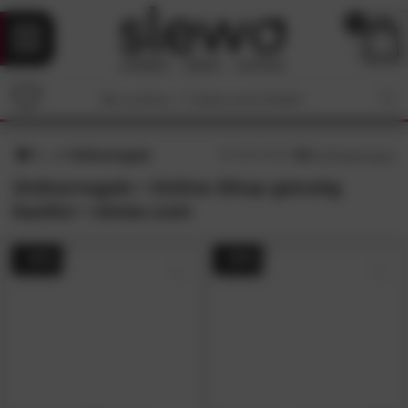
0
Ordnerregale
4.6
/5 (
30
Bewertungen)
Ordnerregale • Online-Shop günstig
kaufen • slewo.com
- 34%
- 35%