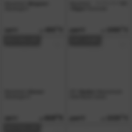
Massivholz
»Bergamo«
Massivholz
5.0
/5
Standregal II
»Vegas«
Kommode
469.
00
1069.
00
719.
1629.
00
00
BESTSELLER
AUF LAGER
Massivholz
»Genua«
SIT
»Samba«
Aktenschrank
Standregal IV
Antik Akazie massiv
619.
00
1029.
00
759.
1649.
00
00
BESTSELLER