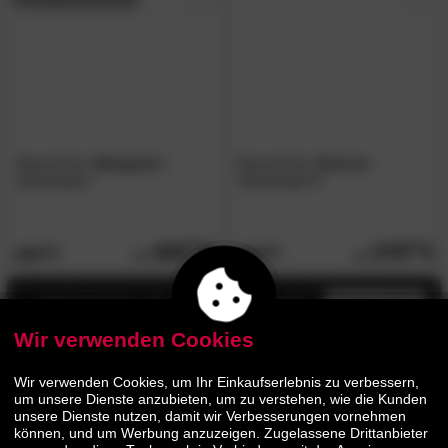
Massivholz
»Bergamo«
Massivholz
»Genua«
Standregal I
Standregal III
429.
00
379.
00
529.
469.
00
00
Jetzt bis zu 13% Rabatt
mehr infos
Wir verwenden Cookies
AUF LAGER
Wir verwenden Cookies, um Ihr Einkaufserlebnis zu verbessern,
um unsere Dienste anzubieten, um zu verstehen, wie die Kunden
unsere Dienste nutzen, damit wir Verbesserungen vornehmen
können, und um Werbung anzuzeigen. Zugelassene Drittanbieter