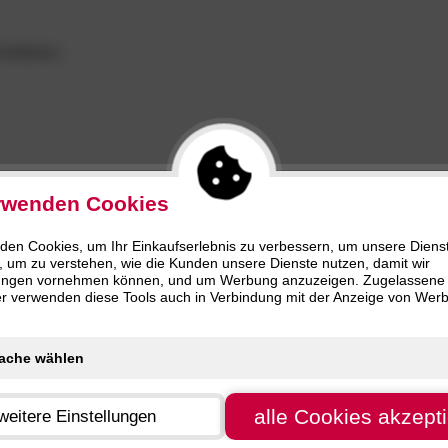
Kollektion:
rwenden Cookies
 weiter empfehlen
den Cookies, um Ihr Einkaufserlebnis zu verbessern, um unsere Diens
, um zu verstehen, wie die Kunden unsere Dienste nutzen, damit wir
ungen vornehmen können, und um Werbung anzuzeigen. Zugelassene
n die Matratze da ist, ausprobiert.
ter verwenden diese Tools auch in Verbindung mit der Anzeige von Wer
alle Cookies akzept
weitere Einstellungen