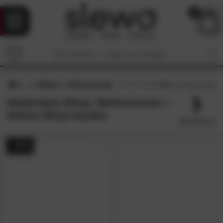
0
Möbel
Wohnzimmer
4.7
/5 (
17
Bewertungen)
biederlack-Shop: Wohnzimmer •
Online-Shop kaufen
- 22%