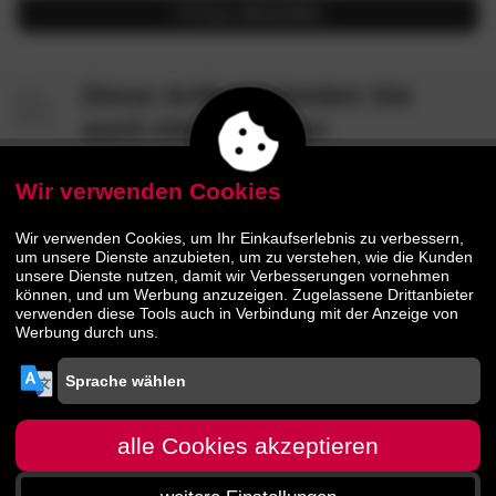
Anfrage
absenden
Diese Artikel könnten Sie
auch interessieren
Wir verwenden Cookies
- 37%
BESTSELLER
Wir verwenden Cookies, um Ihr Einkaufserlebnis zu verbessern,
um unsere Dienste anzubieten, um zu verstehen, wie die Kunden
unsere Dienste nutzen, damit wir Verbesserungen vornehmen
können, und um Werbung anzuzeigen. Zugelassene Drittanbieter
verwenden diese Tools auch in Verbindung mit der Anzeige von
Werbung durch uns.
Formesse
4.7
Badenia
5.0
/5
/5
»Bella Sephina«
»Irisette Lotte«
Bettdecke
Spannbetttuch
alle Cookies akzeptieren
43.
90
42.
90
69.
64.
90
90