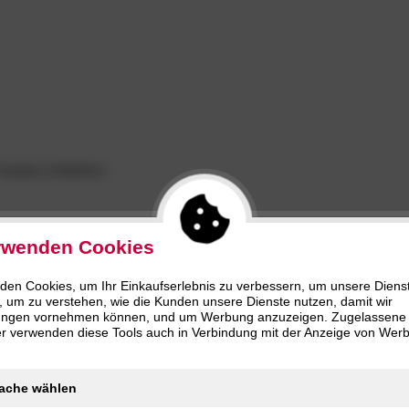
ampino Kollektion:
rwenden Cookies
den Cookies, um Ihr Einkaufserlebnis zu verbessern, um unsere Diens
, um zu verstehen, wie die Kunden unsere Dienste nutzen, damit wir
ungen vornehmen können, und um Werbung anzuzeigen. Zugelassene
ter verwenden diese Tools auch in Verbindung mit der Anzeige von Wer