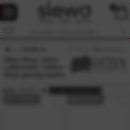
0
100x220 cm
4.6
/5 (
88
Bewertungen)
Otten-Shop: starre
Lattenroste • Online-
Shop günstig kaufen
Größe:
100x220 cm
alle
Filter zurücksetzen
BESTSELLER
BESTSELLER