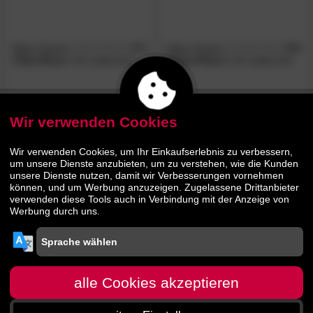
Otten Garant
4.7
Otten Garant
5.0
/5
/5
»Vita-Flexx«
UV Lattenrost
»Ergo-Flexx«
UV Lattenrost
229.
00
169.
00
Wir verwenden Cookies
BESTSELLER
Wir verwenden Cookies, um Ihr Einkaufserlebnis zu verbessern,
um unsere Dienste anzubieten, um zu verstehen, wie die Kunden
unsere Dienste nutzen, damit wir Verbesserungen vornehmen
können, und um Werbung anzuzeigen. Zugelassene Drittanbieter
verwenden diese Tools auch in Verbindung mit der Anzeige von
Werbung durch uns.
Otten Garant
4.5
/5
»Power-Flexx«
UV Lattenrost
alle Cookies akzeptieren