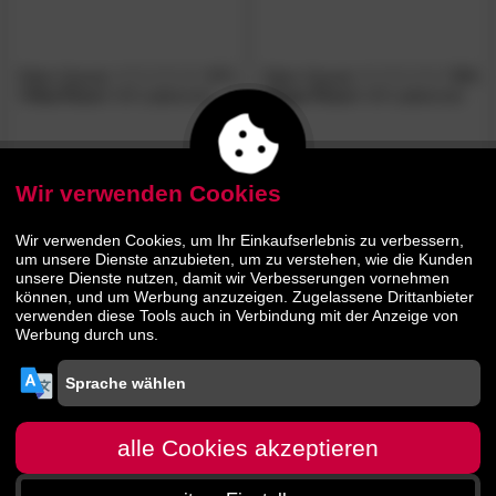
Otten Garant
4.7
Otten Garant
5.0
/5
/5
»Vita-Flexx«
UV Lattenrost
»Ergo-Flexx«
UV Lattenrost
229.
00
169.
00
Wir verwenden Cookies
BESTSELLER
Wir verwenden Cookies, um Ihr Einkaufserlebnis zu verbessern,
um unsere Dienste anzubieten, um zu verstehen, wie die Kunden
unsere Dienste nutzen, damit wir Verbesserungen vornehmen
können, und um Werbung anzuzeigen. Zugelassene Drittanbieter
verwenden diese Tools auch in Verbindung mit der Anzeige von
Werbung durch uns.
Otten Garant
4.5
/5
»Power-Flexx«
UV Lattenrost
alle Cookies akzeptieren